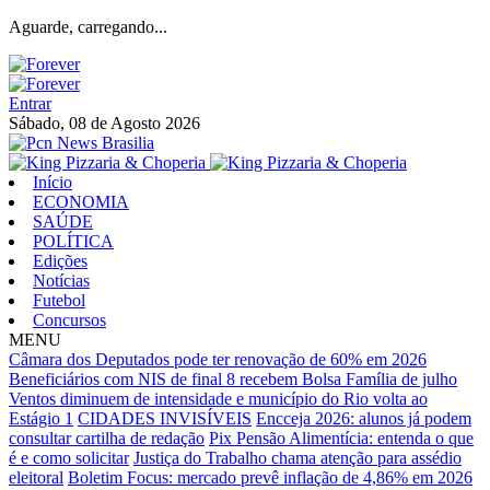
Aguarde, carregando...
Entrar
Sábado, 08 de Agosto 2026
Início
ECONOMIA
SAÚDE
POLÍTICA
Edições
Notícias
Futebol
Concursos
MENU
Câmara dos Deputados pode ter renovação de 60% em 2026
Beneficiários com NIS de final 8 recebem Bolsa Família de julho
Ventos diminuem de intensidade e município do Rio volta ao
Estágio 1
CIDADES INVISÍVEIS
Encceja 2026: alunos já podem
consultar cartilha de redação
Pix Pensão Alimentícia: entenda o que
é e como solicitar
Justiça do Trabalho chama atenção para assédio
eleitoral
Boletim Focus: mercado prevê inflação de 4,86% em 2026