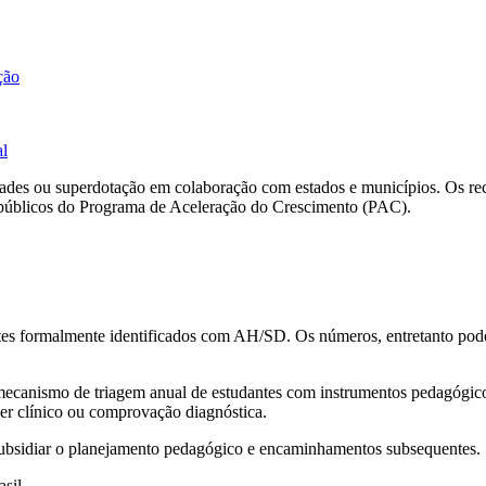
ção
al
lidades ou superdotação em colaboração com estados e municípios. Os rec
s públicos do Programa de Aceleração do Crescimento (PAC).
ntes formalmente identificados com AH/SD. Os números, entretanto po
um mecanismo de triagem anual de estudantes com instrumentos pedagógi
cer clínico ou comprovação diagnóstica.
a subsidiar o planejamento pedagógico e encaminhamentos subsequentes.
sil