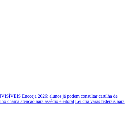
NVISÍVEIS
Encceja 2026: alunos já podem consultar cartilha de
alho chama atenção para assédio eleitoral
Lei cria varas federais para