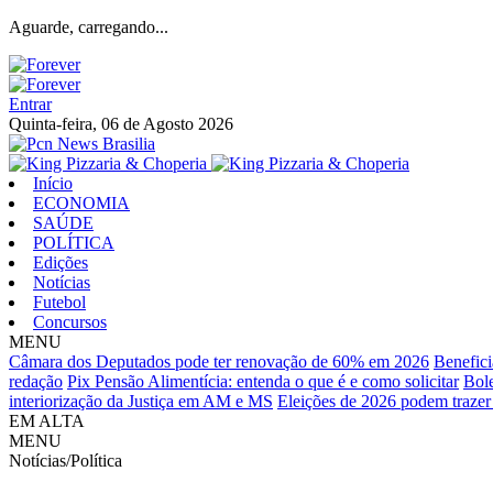
Aguarde, carregando...
Entrar
Quinta-feira, 06 de Agosto 2026
Início
ECONOMIA
SAÚDE
POLÍTICA
Edições
Notícias
Futebol
Concursos
MENU
Câmara dos Deputados pode ter renovação de 60% em 2026
Benefici
redação
Pix Pensão Alimentícia: entenda o que é e como solicitar
Bol
interiorização da Justiça em AM e MS
Eleições de 2026 podem trazer 
EM ALTA
MENU
Notícias/Política