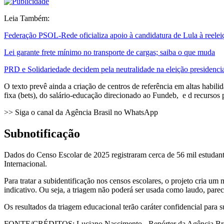
Leia Também:
Federação PSOL-Rede oficializa apoio à candidatura de Lula à reelei
Lei garante frete mínimo no transporte de cargas; saiba o que muda
PRD e Solidariedade decidem pela neutralidade na eleição presidenci
O texto prevê ainda a criação de centros de referência em altas habi
fixa (bets), do salário-educação direcionado ao Fundeb, e d recurso
>> Siga o canal da Agência Brasil no WhatsApp
Subnotificação
Dados do Censo Escolar de 2025 registraram cerca de 56 mil estuda
Internacional.
Para tratar a subidentificação nos censos escolares, o projeto cria 
indicativo. Ou seja, a triagem não poderá ser usada como laudo, pare
Os resultados da triagem educacional terão caráter confidencial par
FONTE/CRÉDITOS:
Luciano Nascimento - Repórter da Agência Bra