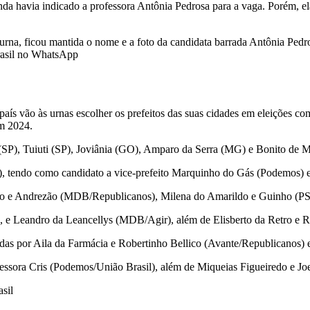
a havia indicado a professora Antônia Pedrosa para a vaga. Porém, ela
 na urna, ficou mantida o nome e a foto da candidata barrada Antônia 
Brasil no WhatsApp
 país vão às urnas escolher os prefeitos das suas cidades em eleições 
em 2024.
is (SP), Tuiuti (SP), Joviânia (GO), Amparo da Serra (MG) e Bonito de
), tendo como candidato a vice-prefeito Marquinho do Gás (Podemos) 
inho e Andrezão (MDB/Republicanos), Milena do Amarildo e Guinho (PS
 e Leandro da Leancellys (MDB/Agir), além de Elisberto da Retro e
das por Aila da Farmácia e Robertinho Bellico (Avante/Republicanos
essora Cris (Podemos/União Brasil), além de Miqueias Figueiredo e J
sil