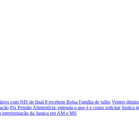
ários com NIS de final 8 recebem Bolsa Família de julho
Ventos diminu
dação
Pix Pensão Alimentícia: entenda o que é e como solicitar
Justiça 
ra interiorização da Justiça em AM e MS