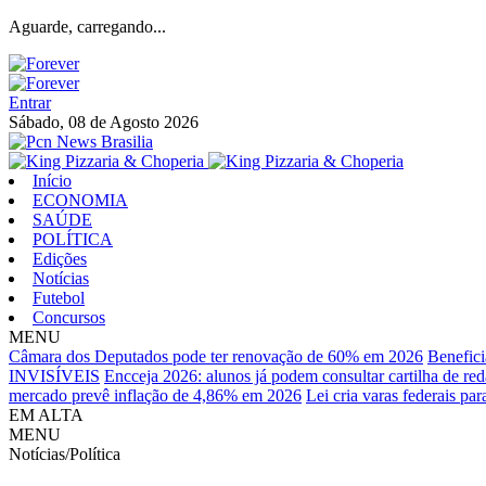
Aguarde, carregando...
Entrar
Sábado, 08 de Agosto 2026
Início
ECONOMIA
SAÚDE
POLÍTICA
Edições
Notícias
Futebol
Concursos
MENU
Câmara dos Deputados pode ter renovação de 60% em 2026
Benefici
INVISÍVEIS
Encceja 2026: alunos já podem consultar cartilha de re
mercado prevê inflação de 4,86% em 2026
Lei cria varas federais pa
EM ALTA
MENU
Notícias/Política