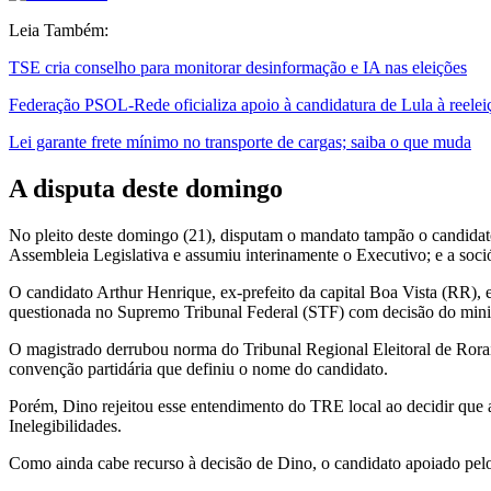
Leia Também:
TSE cria conselho para monitorar desinformação e IA nas eleições
Federação PSOL-Rede oficializa apoio à candidatura de Lula à reelei
Lei garante frete mínimo no transporte de cargas; saiba o que muda
A disputa deste domingo
No pleito deste domingo (21), disputam o mandato tampão o candidat
Assembleia Legislativa e assumiu interinamente o Executivo; e a soci
O candidato Arthur Henrique, ex-prefeito da capital Boa Vista (RR), e
questionada no Supremo Tribunal Federal (STF) com decisão do minis
O magistrado derrubou norma do Tribunal Regional Eleitoral de Roraim
convenção partidária que definiu o nome do candidato.
Porém, Dino rejeitou esse entendimento do TRE local ao decidir que a 
Inelegibilidades.
Como ainda cabe recurso à decisão de Dino, o candidato apoiado pelo