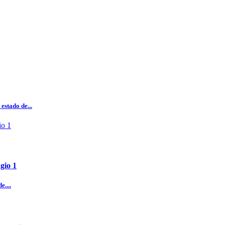
estado de...
gio 1
e....