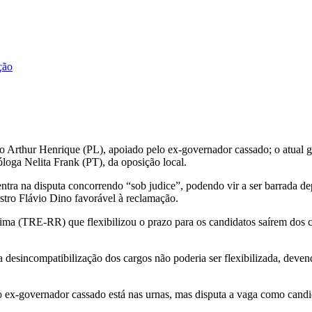
ção
o Arthur Henrique (PL), apoiado pelo ex-governador cassado; o atual 
óloga Nelita Frank (PT), da oposição local.
ntra na disputa concorrendo “sob judice”, podendo vir a ser barrada de
tro Flávio Dino favorável à reclamação.
a (TRE-RR) que flexibilizou o prazo para os candidatos saírem dos car
desincompatibilização dos cargos não poderia ser flexibilizada, devendo
 ex-governador cassado está nas urnas, mas disputa a vaga como candi