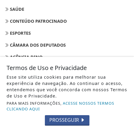
SAÚDE
CONTEÚDO PATROCINADO
ESPORTES
CÂMARA DOS DEPUTADOS
AGÊNCIA DINO
Termos de Uso e Privacidade
GERAL
Esse site utiliza cookies para melhorar sua
DIREITOS HUMANOS
experiência de navegação. Ao continuar o acesso,
entendemos que você concorda com nossos Termos
de Uso e Privacidade.
/ NAVEGUE
PARA MAIS INFORMAÇÕES,
ACESSE NOSSOS TERMOS
INÍCIO
CLICANDO AQUI
SOBRE
PROSSEGUIR
PAINEL DO LEITOR