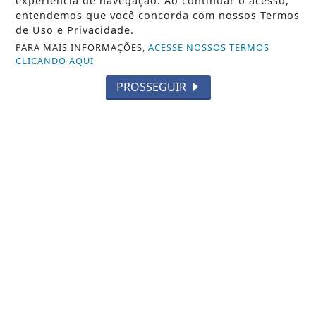
experiência de navegação. Ao continuar o acesso,
entendemos que você concorda com nossos Termos
CONTEÚDO PATROCINADO
de Uso e Privacidade.
PARA MAIS INFORMAÇÕES,
ACESSE NOSSOS TERMOS
ESPORTES
CLICANDO AQUI
CÂMARA DOS DEPUTADOS
PROSSEGUIR
AGÊNCIA DINO
GERAL
DIREITOS HUMANOS
/ NAVEGUE
INÍCIO
SOBRE
PAINEL DO LEITOR
EXPEDIENTE