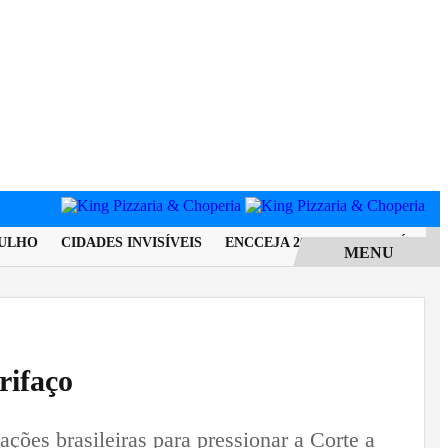
HO
CIDADES INVISÍVEIS
ENCCEJA 2026: ALUNOS JÁ PODE
MENU
rifaço
ções brasileiras para pressionar a Corte a