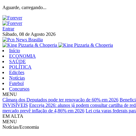
Aguarde, carregando...
Entrar
Sábado, 08 de Agosto 2026
Início
ECONOMIA
SAÚDE
POLÍTICA
Edições
Notícias
Futebol
Concursos
MENU
Câmara dos Deputados pode ter renovação de 60% em 2026
Benefici
INVISÍVEIS
Encceja 2026: alunos já podem consultar cartilha de re
mercado prevê inflação de 4,86% em 2026
Lei cria varas federais pa
EM ALTA
MENU
Notícias/Economia