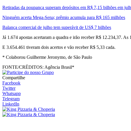
Retiradas da poupança superam depósitos em R$ 7,15 bilhões em jul
Ninguém acerta Mega-Sena; prêmio acumula para R$ 165 milhões
Balança comercial de julho tem superávit de US$ 7 bilhões
Já 1.674 apostas acertaram a quadra e irão receber R$ 12.234,37. As 
E 3.654.461 tiveram dois acertos e vão receber R$ 5,33 cada.
* Colaborou Guilherme Jeronymo, de São Paulo
FONTE/CRÉDITOS:
Agência Brasil*
Compartilhe
Facebook
Twitter
Whatsapp
Telegram
LinkedIn