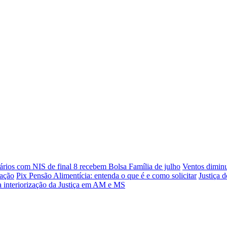
ários com NIS de final 8 recebem Bolsa Família de julho
Ventos diminu
dação
Pix Pensão Alimentícia: entenda o que é e como solicitar
Justiça 
ra interiorização da Justiça em AM e MS