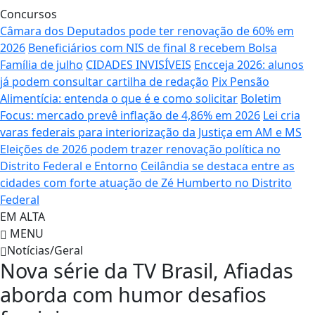
Concursos
Câmara dos Deputados pode ter renovação de 60% em
2026
Beneficiários com NIS de final 8 recebem Bolsa
Família de julho
CIDADES INVISÍVEIS
Encceja 2026: alunos
já podem consultar cartilha de redação
Pix Pensão
Alimentícia: entenda o que é e como solicitar
Boletim
Focus: mercado prevê inflação de 4,86% em 2026
Lei cria
varas federais para interiorização da Justiça em AM e MS
Eleições de 2026 podem trazer renovação política no
Distrito Federal e Entorno
Ceilândia se destaca entre as
cidades com forte atuação de Zé Humberto no Distrito
Federal
EM ALTA
MENU
Notícias/Geral
Nova série da TV Brasil, Afiadas
aborda com humor desafios