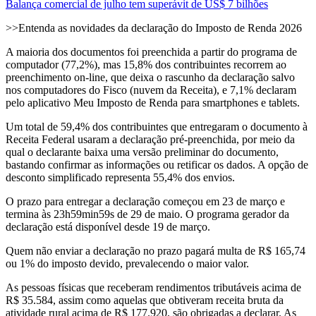
Balança comercial de julho tem superávit de US$ 7 bilhões
>>Entenda as novidades da declaração do Imposto de Renda 2026
A maioria dos documentos foi preenchida a partir do programa de
computador (77,2%), mas 15,8% dos contribuintes recorrem ao
preenchimento on-line, que deixa o rascunho da declaração salvo
nos computadores do Fisco (nuvem da Receita), e 7,1% declaram
pelo aplicativo Meu Imposto de Renda para smartphones e tablets.
Um total de 59,4% dos contribuintes que entregaram o documento à
Receita Federal usaram a declaração pré-preenchida, por meio da
qual o declarante baixa uma versão preliminar do documento,
bastando confirmar as informações ou retificar os dados. A opção de
desconto simplificado representa 55,4% dos envios.
O prazo para entregar a declaração começou em 23 de março e
termina às 23h59min59s de 29 de maio. O programa gerador da
declaração está disponível desde 19 de março.
Quem não enviar a declaração no prazo pagará multa de R$ 165,74
ou 1% do imposto devido, prevalecendo o maior valor.
As pessoas físicas que receberam rendimentos tributáveis acima de
R$ 35.584, assim como aquelas que obtiveram receita bruta da
atividade rural acima de R$ 177.920, são obrigadas a declarar. As