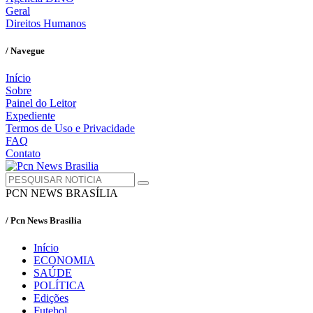
Geral
Direitos Humanos
/ Navegue
Início
Sobre
Painel do Leitor
Expediente
Termos de Uso e Privacidade
FAQ
Contato
PCN NEWS BRASÍLIA
/ Pcn News Brasilia
Início
ECONOMIA
SAÚDE
POLÍTICA
Edições
Futebol