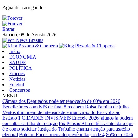
Aguarde, carregando...
Entrar
Sábado, 08 de Agosto 2026
Início
ECONOMIA
SAÚDE
POLÍTICA
Edições
Notícias
Futebol
Concursos
MENU
Câmara dos Deputados pode ter renovação de 60% em 2026
Beneficiários com NIS de final 8 recebem Bolsa Família de julho
Ventos diminuem de intensidade e município do Rio volta ao
Estágio 1
CIDADES INVISÍVEIS
Encceja 2026: alunos já podem
consultar cartilha de redação
Pix Pensão Alimentícia: entenda o que
é e como solicitar
Justiça do Trabalho chama atenção para assédio
eleitoral
Boletim Focus: mercado prevê inflação de 4,86% em 2026