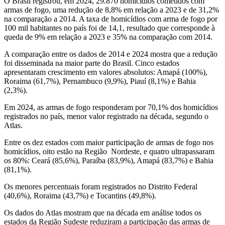
O Brasil registrou, em 2024, 29.870 homicídios cometidos com
armas de fogo, uma redução de 8,8% em relação a 2023 e de 31,2%
na comparação a 2014. A taxa de homicídios com arma de fogo por
100 mil habitantes no país foi de 14,1, resultado que corresponde à
queda de 9% em relação a 2023 e 35% na comparação com 2014.
A comparação entre os dados de 2014 e 2024 mostra que a redução
foi disseminada na maior parte do Brasil. Cinco estados
apresentaram crescimento em valores absolutos: Amapá (100%),
Roraima (61,7%), Pernambuco (9,9%), Piauí (8,1%) e Bahia
(2,3%).
Em 2024, as armas de fogo responderam por 70,1% dos homicídios
registrados no país, menor valor registrado na década, segundo o
Atlas.
Entre os dez estados com maior participação de armas de fogo nos
homicídios, oito estão na Região Nordeste, e quatro ultrapassaram
os 80%: Ceará (85,6%), Paraíba (83,9%), Amapá (83,7%) e Bahia
(81,1%).
Os menores percentuais foram registrados no Distrito Federal
(40,6%), Roraima (43,7%) e Tocantins (49,8%).
Os dados do Atlas mostram que na década em análise todos os
estados da Região Sudeste reduziram a participação das armas de