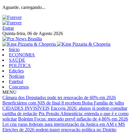
Aguarde, carregando...
Entrar
Quinta-feira, 06 de Agosto 2026
Início
ECONOMIA
SAÚDE
POLÍTICA
Edições
Notícias
Futebol
Concursos
MENU
Câmara dos Deputados pode ter renovação de 60% em 2026
Beneficiários com NIS de final 8 recebem Bolsa Família de julho
CIDADES INVISÍVEIS
Encceja 2026: alunos já podem consultar
cartilha de redação
Pix Pensão Alimentícia: entenda o que é e como
solicitar
Boletim Focus: mercado prevê inflação de 4,86% em 2026
Lei cria varas federais para interiorização da Justiça em AM e MS
Eleições de 2026 podem trazer renovação política no Distrito