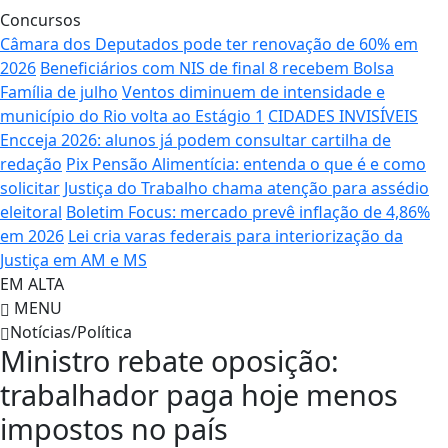
Concursos
Câmara dos Deputados pode ter renovação de 60% em
2026
Beneficiários com NIS de final 8 recebem Bolsa
Família de julho
Ventos diminuem de intensidade e
município do Rio volta ao Estágio 1
CIDADES INVISÍVEIS
Encceja 2026: alunos já podem consultar cartilha de
redação
Pix Pensão Alimentícia: entenda o que é e como
solicitar
Justiça do Trabalho chama atenção para assédio
eleitoral
Boletim Focus: mercado prevê inflação de 4,86%
em 2026
Lei cria varas federais para interiorização da
Justiça em AM e MS
EM ALTA
MENU
Notícias/Política
Ministro rebate oposição:
trabalhador paga hoje menos
impostos no país