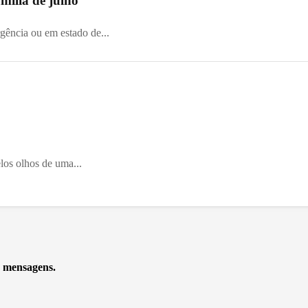
mília de julho
gência ou em estado de...
os olhos de uma...
e mensagens.