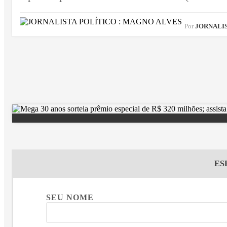
Por
JORNALIST
ES
SEU NOME