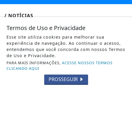
/ NOTÍCIAS
POLÍTICA
Termos de Uso e Privacidade
MUNDO
Esse site utiliza cookies para melhorar sua
experiência de navegação. Ao continuar o acesso,
ENTRETENIMENTO
entendemos que você concorda com nossos Termos
de Uso e Privacidade.
TECNOLOGIA & INOVAÇÃO
PARA MAIS INFORMAÇÕES,
ACESSE NOSSOS TERMOS
CLICANDO AQUI
EDUCAÇÃO
PROSSEGUIR
POLICIAL
ECONOMIA
AGRO
JUSTIÇA
SAÚDE