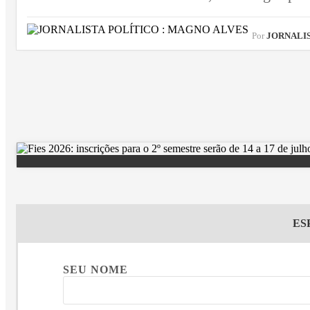
Por
JORNALIST
ES
SEU NOME