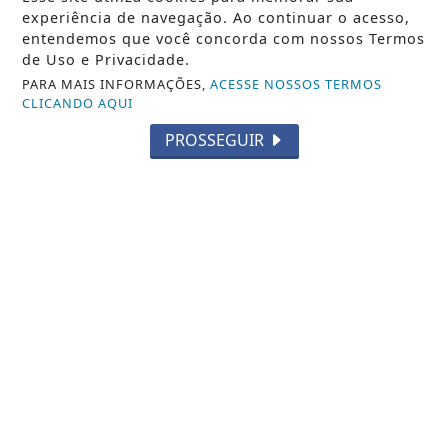
JUSTIÇA
experiência de navegação. Ao continuar o acesso,
entendemos que você concorda com nossos Termos
SAÚDE
de Uso e Privacidade.
PARA MAIS INFORMAÇÕES,
ACESSE NOSSOS TERMOS
CONTEÚDO PATROCINADO
CLICANDO AQUI
ESPORTES
PROSSEGUIR
CÂMARA DOS DEPUTADOS
AGÊNCIA DINO
GERAL
DIREITOS HUMANOS
/ NAVEGUE
INÍCIO
SOBRE