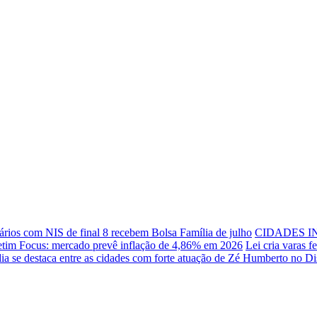
ários com NIS de final 8 recebem Bolsa Família de julho
CIDADES I
etim Focus: mercado prevê inflação de 4,86% em 2026
Lei cria varas 
ia se destaca entre as cidades com forte atuação de Zé Humberto no Dis