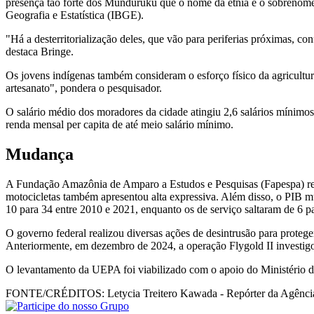
presença tão forte dos Munduruku que o nome da etnia é o sobrenome
Geografia e Estatística (IBGE).
"Há a desterritorialização deles, que vão para periferias próximas,
destaca Bringe.
Os jovens indígenas também consideram o esforço físico da agricultur
artesanato", pondera o pesquisador.
O salário médio dos moradores da cidade atingiu 2,6 salários mínim
renda mensal per capita de até meio salário mínimo.
Mudança
A Fundação Amazônia de Amparo a Estudos e Pesquisas (Fapespa) regi
motocicletas também apresentou alta expressiva. Além disso, o PIB 
10 para 34 entre 2010 e 2021, enquanto os de serviço saltaram de 6 p
O governo federal realizou diversas ações de desintrusão para prot
Anteriormente, em dezembro de 2024, a operação Flygold II investi
O levantamento da UEPA foi viabilizado com o apoio do Ministério d
FONTE/CRÉDITOS:
Letycia Treitero Kawada - Repórter da Agência