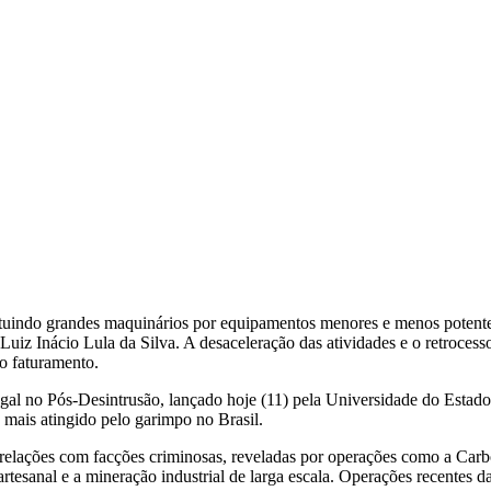
ituindo grandes maquinários por equipamentos menores e menos potentes
 Luiz Inácio Lula da Silva. A desaceleração das atividades e o retroce
do faturamento.
egal no Pós-Desintrusão, lançado hoje (11) pela Universidade do Estad
ais atingido pelo garimpo no Brasil.
elações com facções criminosas, reveladas por operações como a Carbo
artesanal e a mineração industrial de larga escala. Operações recente