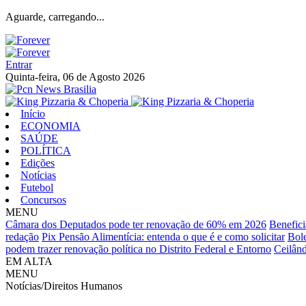
Aguarde, carregando...
Entrar
Quinta-feira, 06 de Agosto 2026
Início
ECONOMIA
SAÚDE
POLÍTICA
Edições
Notícias
Futebol
Concursos
MENU
Câmara dos Deputados pode ter renovação de 60% em 2026
Benefici
redação
Pix Pensão Alimentícia: entenda o que é e como solicitar
Bol
podem trazer renovação política no Distrito Federal e Entorno
Ceilând
EM ALTA
MENU
Notícias/Direitos Humanos