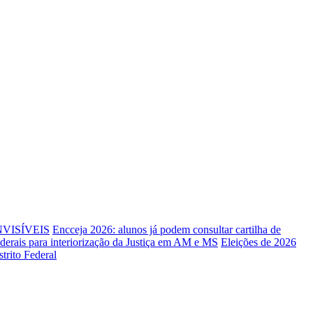
NVISÍVEIS
Encceja 2026: alunos já podem consultar cartilha de
federais para interiorização da Justiça em AM e MS
Eleições de 2026
trito Federal