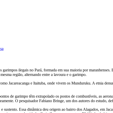
isa
 garimpos ilegais no Pará, formada em sua maioria por maranhenses. E
 mesma região, alternando entre a lavoura e o garimpo.
como Jacareacanga e Itaituba, onde vivem os Munduruku. A etnia denunc
ontos de garimpo têm extrapolado os postos de combustíveis, as aerona
aneamente. O pesquisador Fabiano Bringe, um dos autores do estudo, de
da e sustento. Essa dinâmica deu origem ao bairro dos Alagados, em Ja