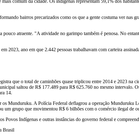
 mais comum da cidade. Os indígenas representam 59,1% dos habitantes
 conformando bairros precarizados como os que a gente costuma ver nas 
a pouco atraente. "A atividade no garimpo também é penosa. No entanto
os em 2023, ano em que 2.442 pessoas trabalhavam com carteira assin
stra que o total de caminhões quase triplicou entre 2014 e 2023 na c
municipal saltou de R$ 177.489 para R$ 625.760 no mesmo intervalo. O
ara 14.
eger os Munduruku. A Polícia Federal deflagrou a operação Munduruku L
gou um grupo que movimentou R$ 6 bilhões com o comércio ilegal de o
os Povos Indígenas e outras instâncias do governo federal e compreend
 Brasil