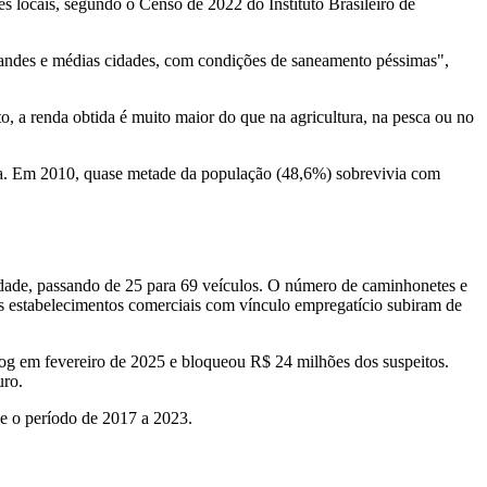
 locais, segundo o Censo de 2022 do Instituto Brasileiro de
grandes e médias cidades, com condições de saneamento péssimas",
, a renda obtida é muito maior do que na agricultura, na pesca ou no
ada. Em 2010, quase metade da população (48,6%) sobrevivia com
idade, passando de 25 para 69 veículos. O número de caminhonetes e
s estabelecimentos comerciais com vínculo empregatício subiram de
og em fevereiro de 2025 e bloqueou R$ 24 milhões dos suspeitos.
uro.
e o período de 2017 a 2023.