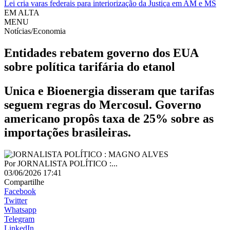
Lei cria varas federais para interiorização da Justiça em AM e MS
EM ALTA
MENU
Notícias/Economia
Entidades rebatem governo dos EUA
sobre política tarifária do etanol
Unica e Bioenergia disseram que tarifas
seguem regras do Mercosul. Governo
americano propôs taxa de 25% sobre as
importações brasileiras.
Por
JORNALISTA POLÍTICO :...
03/06/2026 17:41
Compartilhe
Facebook
Twitter
Whatsapp
Telegram
LinkedIn