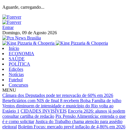
Aguarde, carregando...
Entrar
Domingo, 09 de Agosto 2026
Início
ECONOMIA
SAÚDE
POLÍTICA
Edições
Notícias
Futebol
Concursos
MENU
Câmara dos Deputados pode ter renovação de 60% em 2026
Beneficiários com NIS de final 8 recebem Bolsa Família de julho
Ventos diminuem de intensidade e município do Rio volta ao
Estágio 1
CIDADES INVISÍVEIS
Encceja 2026: alunos já podem
consultar cartilha de redação
Pix Pensão Alimentícia: entenda o que
é e como solicitar
Justiça do Trabalho chama atenção para assédio
eleitoral
Boletim Focus: mercado prevê inflação de 4,86% em 2026