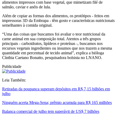
alimentos impressos com base vegetal, que mimetizam filé de
salmão, caviar e anéis de lula.
Além de copiar as formas dos alimentos, os protótipos - feitos em
impressoras 3D da Embrapa - têm gosto e características nutricionais
semelhantes à comida original.
“Uma das coisas que buscamos foi avaliar o teor nutricional da
carne animal em sua composição total. Atentos a três grupos
principais - carboidratos, lipídeos e proteínas -, buscamos nos
recursos vegetais ingredientes ou insumos que nos trazem a mesma
quantidade em percentual de tecido animal”, explica a bióloga
Cínthia Caetano Bonatto, pesquisadora bolsista no LNANO.
Publicidade
Leia Também:
Retiradas da poupança superam depósitos em R$ 7,15 bilhões em
julho
Ninguém acerta Mega-Sena; prêmio acumula para R$ 165 milhões
Balança comercial de julho tem superávit de US$ 7 bilhões