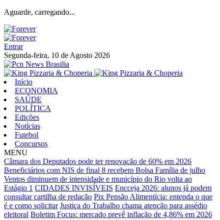
Aguarde, carregando...
Entrar
Segunda-feira, 10 de Agosto 2026
Início
ECONOMIA
SAÚDE
POLÍTICA
Edições
Notícias
Futebol
Concursos
MENU
Câmara dos Deputados pode ter renovação de 60% em 2026
Beneficiários com NIS de final 8 recebem Bolsa Família de julho
Ventos diminuem de intensidade e município do Rio volta ao
Estágio 1
CIDADES INVISÍVEIS
Encceja 2026: alunos já podem
consultar cartilha de redação
Pix Pensão Alimentícia: entenda o que
é e como solicitar
Justiça do Trabalho chama atenção para assédio
eleitoral
Boletim Focus: mercado prevê inflação de 4,86% em 2026