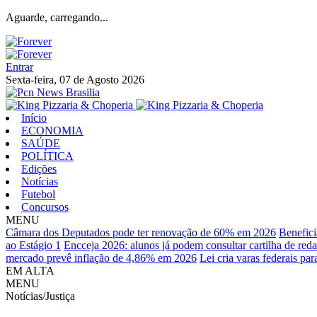
Aguarde, carregando...
Entrar
Sexta-feira, 07 de Agosto 2026
Início
ECONOMIA
SAÚDE
POLÍTICA
Edições
Notícias
Futebol
Concursos
MENU
Câmara dos Deputados pode ter renovação de 60% em 2026
Benefici
ao Estágio 1
Encceja 2026: alunos já podem consultar cartilha de red
mercado prevê inflação de 4,86% em 2026
Lei cria varas federais pa
EM ALTA
MENU
Notícias/Justiça