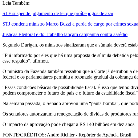
Leia Também:
STF suspende julgamento de lei que proíbe jogos de azar
STJ condena ministro Marco Buzzi a perda de cargo por crimes sexua
Justiças Eleitoral e do Trabalho lançam campanha contra assédio
Segundo Durigan, os ministros sinalizaram que a súmula deverá estab
“Fui informado por eles que há uma proposta de súmula debatida pelo
esse respaldo”, afirmou.
O ministro da Fazenda também ressaltou que a Corte já derrubou a d
federal e os parlamentares permitiu a retomada gradual da cobrança d
“Essas condições básicas de possibilidade fiscal. É isso que tenho 
podem comprometer o futuro do país e o futuro da estabilidade fiscal
Na semana passada, o Senado aprovou uma “pauta-bomba”, que pode t
Os senadores autorizaram a renegociação de dívidas de produtores rura
O impacto da aprovação pode chegar a R$ 140 bilhões em dez anos.
FONTE/CRÉDITOS:
André Richter - Repórter da Agência Brasil