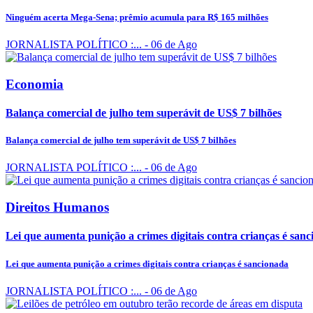
Ninguém acerta Mega-Sena; prêmio acumula para R$ 165 milhões
JORNALISTA POLÍTICO :...
- 06 de Ago
Economia
Balança comercial de julho tem superávit de US$ 7 bilhões
Balança comercial de julho tem superávit de US$ 7 bilhões
JORNALISTA POLÍTICO :...
- 06 de Ago
Direitos Humanos
Lei que aumenta punição a crimes digitais contra crianças é san
Lei que aumenta punição a crimes digitais contra crianças é sancionada
JORNALISTA POLÍTICO :...
- 06 de Ago