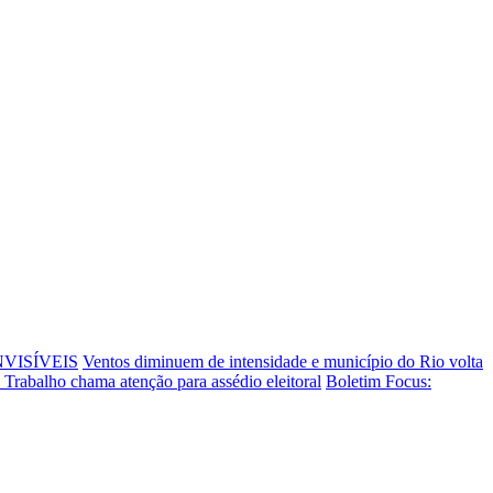
NVISÍVEIS
Ventos diminuem de intensidade e município do Rio volta
o Trabalho chama atenção para assédio eleitoral
Boletim Focus: