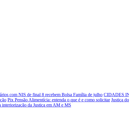
ários com NIS de final 8 recebem Bolsa Família de julho
CIDADES I
ação
Pix Pensão Alimentícia: entenda o que é e como solicitar
Justiça d
ra interiorização da Justiça em AM e MS