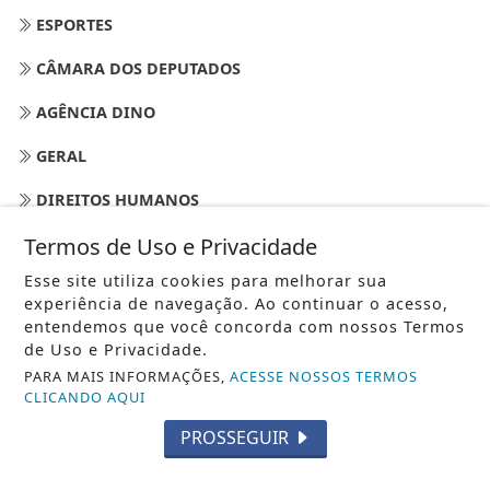
ESPORTES
CÂMARA DOS DEPUTADOS
AGÊNCIA DINO
GERAL
DIREITOS HUMANOS
Termos de Uso e Privacidade
/ NAVEGUE
Esse site utiliza cookies para melhorar sua
INÍCIO
experiência de navegação. Ao continuar o acesso,
entendemos que você concorda com nossos Termos
SOBRE
de Uso e Privacidade.
PARA MAIS INFORMAÇÕES,
ACESSE NOSSOS TERMOS
PAINEL DO LEITOR
CLICANDO AQUI
EXPEDIENTE
PROSSEGUIR
TERMOS DE USO E PRIVACIDADE