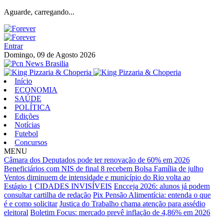
Aguarde, carregando...
Entrar
Domingo, 09 de Agosto 2026
Início
ECONOMIA
SAÚDE
POLÍTICA
Edições
Notícias
Futebol
Concursos
MENU
Câmara dos Deputados pode ter renovação de 60% em 2026
Beneficiários com NIS de final 8 recebem Bolsa Família de julho
Ventos diminuem de intensidade e município do Rio volta ao
Estágio 1
CIDADES INVISÍVEIS
Encceja 2026: alunos já podem
consultar cartilha de redação
Pix Pensão Alimentícia: entenda o que
é e como solicitar
Justiça do Trabalho chama atenção para assédio
eleitoral
Boletim Focus: mercado prevê inflação de 4,86% em 2026