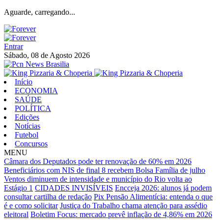
Aguarde, carregando...
Entrar
Sábado, 08 de Agosto 2026
Início
ECONOMIA
SAÚDE
POLÍTICA
Edições
Notícias
Futebol
Concursos
MENU
Câmara dos Deputados pode ter renovação de 60% em 2026
Beneficiários com NIS de final 8 recebem Bolsa Família de julho
Ventos diminuem de intensidade e município do Rio volta ao
Estágio 1
CIDADES INVISÍVEIS
Encceja 2026: alunos já podem
consultar cartilha de redação
Pix Pensão Alimentícia: entenda o que
é e como solicitar
Justiça do Trabalho chama atenção para assédio
eleitoral
Boletim Focus: mercado prevê inflação de 4,86% em 2026