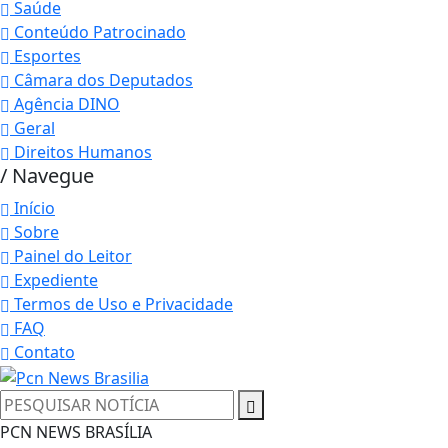
Saúde
Conteúdo Patrocinado
Esportes
Câmara dos Deputados
Agência DINO
Geral
Direitos Humanos
/ Navegue
Início
Sobre
Painel do Leitor
Expediente
Termos de Uso e Privacidade
FAQ
Contato
Termos de Uso e Privacidade
PCN NEWS BRASÍLIA