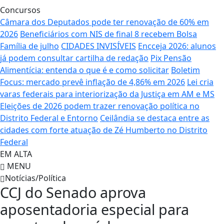
Concursos
Câmara dos Deputados pode ter renovação de 60% em
2026
Beneficiários com NIS de final 8 recebem Bolsa
Família de julho
CIDADES INVISÍVEIS
Encceja 2026: alunos
já podem consultar cartilha de redação
Pix Pensão
Alimentícia: entenda o que é e como solicitar
Boletim
Focus: mercado prevê inflação de 4,86% em 2026
Lei cria
varas federais para interiorização da Justiça em AM e MS
Eleições de 2026 podem trazer renovação política no
Distrito Federal e Entorno
Ceilândia se destaca entre as
cidades com forte atuação de Zé Humberto no Distrito
Federal
EM ALTA
MENU
Notícias/Política
CCJ do Senado aprova
aposentadoria especial para