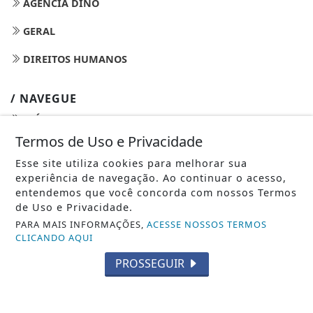
AGÊNCIA DINO
GERAL
DIREITOS HUMANOS
/ NAVEGUE
INÍCIO
Termos de Uso e Privacidade
SOBRE
Esse site utiliza cookies para melhorar sua
PAINEL DO LEITOR
experiência de navegação. Ao continuar o acesso,
entendemos que você concorda com nossos Termos
EXPEDIENTE
de Uso e Privacidade.
PARA MAIS INFORMAÇÕES,
ACESSE NOSSOS TERMOS
TERMOS DE USO E PRIVACIDADE
CLICANDO AQUI
FAQ
PROSSEGUIR
CONTATO