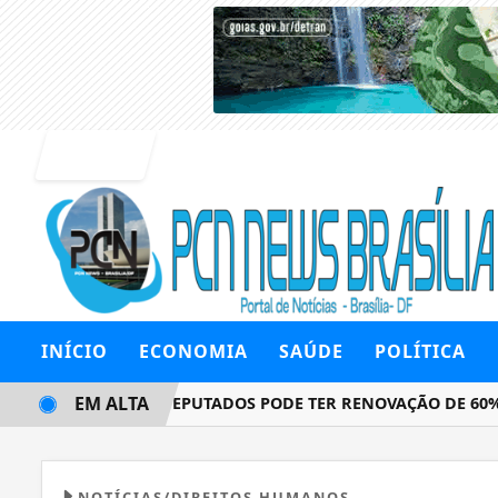
Entrar
INÍCIO
ECONOMIA
SAÚDE
POLÍTICA
EM ALTA
CÂMARA DOS DEPUTADOS PODE TER RENOVAÇÃO DE 60% EM 
NOTÍCIAS/DIREITOS HUMANOS