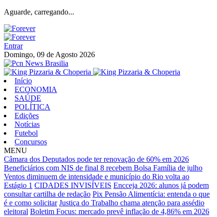
Aguarde, carregando...
Entrar
Domingo, 09 de Agosto 2026
Início
ECONOMIA
SAÚDE
POLÍTICA
Edições
Notícias
Futebol
Concursos
MENU
Câmara dos Deputados pode ter renovação de 60% em 2026
Beneficiários com NIS de final 8 recebem Bolsa Família de julho
Ventos diminuem de intensidade e município do Rio volta ao
Estágio 1
CIDADES INVISÍVEIS
Encceja 2026: alunos já podem
consultar cartilha de redação
Pix Pensão Alimentícia: entenda o que
é e como solicitar
Justiça do Trabalho chama atenção para assédio
eleitoral
Boletim Focus: mercado prevê inflação de 4,86% em 2026