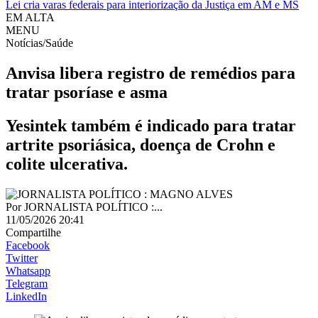
Lei cria varas federais para interiorização da Justiça em AM e MS
EM ALTA
MENU
Notícias/Saúde
Anvisa libera registro de remédios para
tratar psoríase e asma
Yesintek também é indicado para tratar
artrite psoriásica, doença de Crohn e
colite ulcerativa.
Por
JORNALISTA POLÍTICO :...
11/05/2026 20:41
Compartilhe
Facebook
Twitter
Whatsapp
Telegram
LinkedIn