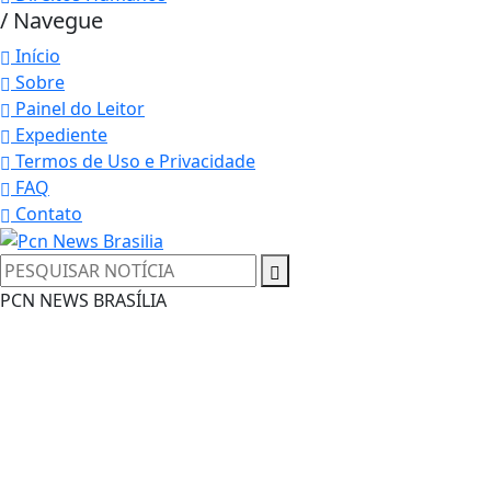
/ Navegue
Início
Sobre
Painel do Leitor
Expediente
Termos de Uso e Privacidade
FAQ
Contato
Termos de Uso e Privacidade
PCN NEWS BRASÍLIA
Esse site utiliza cookies para melhorar sua
experiência de navegação. Ao continuar o acesso,
entendemos que você concorda com nossos Termos
de Uso e Privacidade.
PARA MAIS INFORMAÇÕES,
ACESSE NOSSOS TERMOS
CLICANDO AQUI
PROSSEGUIR