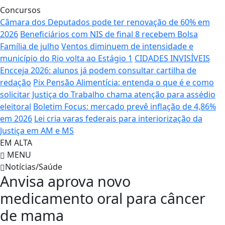
Concursos
Câmara dos Deputados pode ter renovação de 60% em
2026
Beneficiários com NIS de final 8 recebem Bolsa
Família de julho
Ventos diminuem de intensidade e
município do Rio volta ao Estágio 1
CIDADES INVISÍVEIS
Encceja 2026: alunos já podem consultar cartilha de
redação
Pix Pensão Alimentícia: entenda o que é e como
solicitar
Justiça do Trabalho chama atenção para assédio
eleitoral
Boletim Focus: mercado prevê inflação de 4,86%
em 2026
Lei cria varas federais para interiorização da
Justiça em AM e MS
EM ALTA
MENU
Notícias/Saúde
Anvisa aprova novo
medicamento oral para câncer
de mama