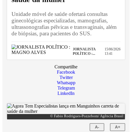
Unidade móvel de saúde ofertará consultas
ginecológicas especializadas, mamografias,
ultrassonografias pélvicas e transvaginais, além
de biópsias, para pacientes do SUS.
JORNALISTA
15/06/2026
POLÍTICO :...
13:41
Compartilhe
Facebook
Twitter
Whatsapp
Telegram
LinkedIn
© Fabio Rodrigues-Pozzebom/ Agência Brasil
A-
A+