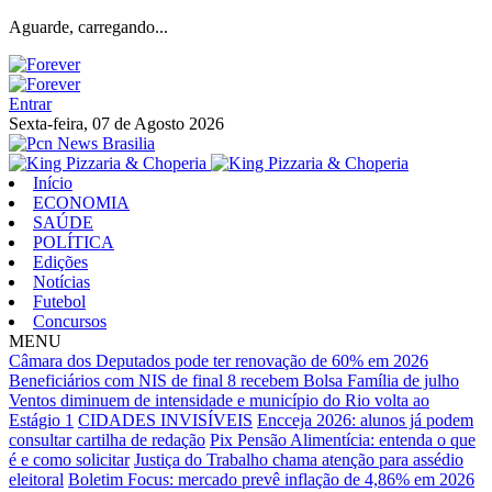
Aguarde, carregando...
Entrar
Sexta-feira, 07 de Agosto 2026
Início
ECONOMIA
SAÚDE
POLÍTICA
Edições
Notícias
Futebol
Concursos
MENU
Câmara dos Deputados pode ter renovação de 60% em 2026
Beneficiários com NIS de final 8 recebem Bolsa Família de julho
Ventos diminuem de intensidade e município do Rio volta ao
Estágio 1
CIDADES INVISÍVEIS
Encceja 2026: alunos já podem
consultar cartilha de redação
Pix Pensão Alimentícia: entenda o que
é e como solicitar
Justiça do Trabalho chama atenção para assédio
eleitoral
Boletim Focus: mercado prevê inflação de 4,86% em 2026